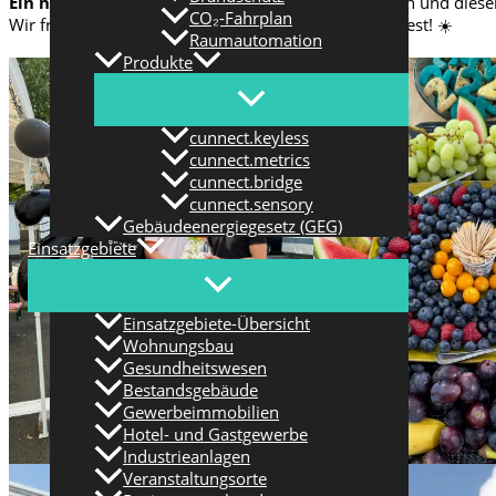
Ein herzliches Dankeschön
an alle, die dabei waren und dies
CO₂-Fahrplan
Wir freuen uns schon jetzt auf das nächste Sommerfest! ☀️
Raumautomation
Produkte
cunnect.keyless
cunnect.metrics
cunnect.bridge
cunnect.sensory
Gebäudeenergiegesetz (GEG)
Einsatzgebiete
Einsatzgebiete-Übersicht
Wohnungsbau
Gesundheitswesen
Bestandsgebäude
Gewerbeimmobilien
Hotel- und Gastgewerbe
Industrieanlagen
Veranstaltungsorte