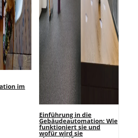
tion im
Einführung in die
Gebäudeautomation: Wie
funktioniert sie und
wofür wird sie