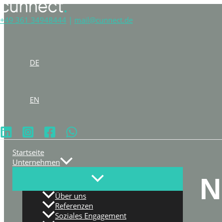
Zum
Inhalt
+49 361 34948444
|
mail@cunnect.de
springen
Suche
DE
EN
Startseite
Unternehmen
Über uns
Referenzen
Soziales Engagement