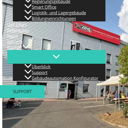
Regierungsgebäude
Smart Office
Logistik- und Lagergebäude
Bildungseinrichtungen
Use Cases
Referenzen
News
Karriere
Kontakt
Überblick
Support
Gebäudeautomation Konfigurator
SUPPORT