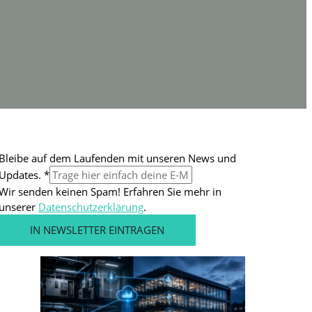
a
Bleibe auf dem Laufenden mit unseren News und
u
Updates.
*
f
Wir senden keinen Spam! Erfahren Sie mehr in
U
unserer
Datenschutzerklärung
.
p
IN NEWSLETTER EINTRAGEN
d
a
t
e
s
.