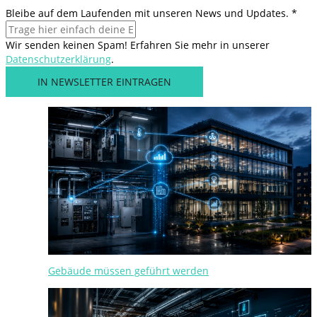
U
Bleibe auf dem Laufenden mit unseren News und Updates.
*
p
d
Wir senden keinen Spam! Erfahren Sie mehr in unserer
a
Datenschutzerklärung
.
t
IN NEWSLETTER EINTRAGEN
e
s
.
L
a
u
f
e
n
d
e
n
B
l
Gebäude müssen geführt werden
e
i
b